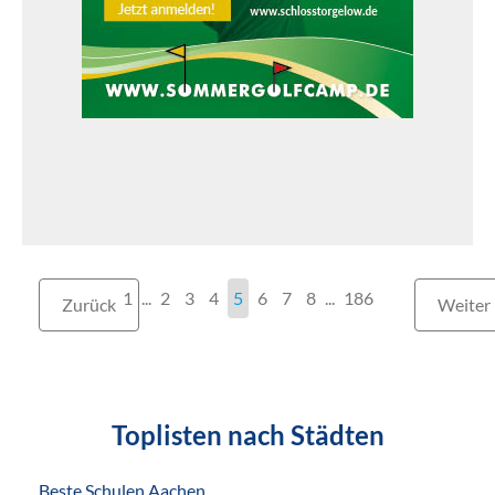
1
...
2
3
4
5
6
7
8
186
Zurück
Weiter
Toplisten nach Städten
Beste Schulen Aachen