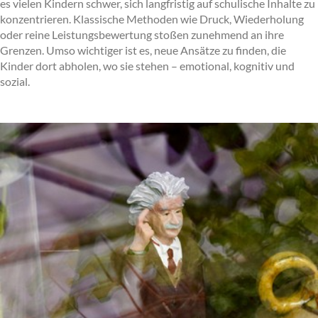
es vielen Kindern schwer, sich langfristig auf schulische Inhalte zu
konzentrieren. Klassische Methoden wie Druck, Wiederholung
oder reine Leistungsbewertung stoßen zunehmend an ihre
Grenzen. Umso wichtiger ist es, neue Ansätze zu finden, die
Kinder dort abholen, wo sie stehen – emotional, kognitiv und
sozial.