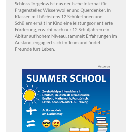
Schloss Torgelow ist das deutsche Internat für
Fragensteller, Wissenwoller und Querdenker. In
Klassen mit höchstens 12 Schülerinnen und
Schülern erhält ihr Kind eine leistungsorientierte
Förderung, erwirbt nach nur 12 Schuljahren ein
Abitur auf hohem Niveau, sammelt Erfahrungen im
Ausland, engagiert sich im Team und findet
Freunde fürs Leben.
Anzeige