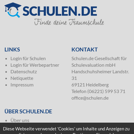
SILVER
LINKS
KONTAKT
Login für Schulen
Schulen.de Gesellschaft für
Login für Werbepartner
Schulevaluation mbH
Datenschutz
Handschuhsheimer Landstr.
Netiquette
31
Impressum
69121 Heidelberg
Telefon (06221) 599 53 71
office@schulen.de
ÜBER SCHULEN.DE
Über uns
Presse
Diese Webseite verwendet 'Cookies' um Inhalte und Anzeigen zu
Häufige Fragen