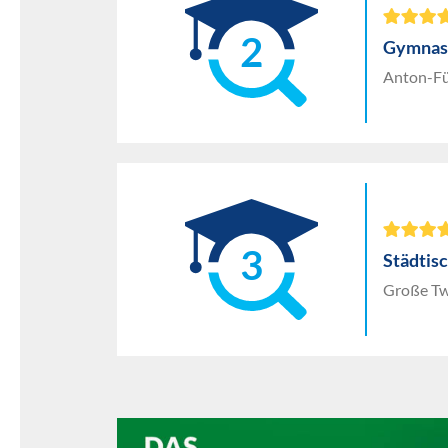
2
Gymnas
Anton-Fü
3
Städtis
Große Tw