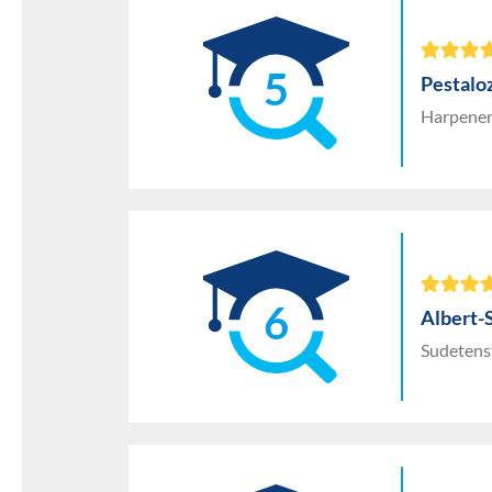
5
Pestalo
Harpener
6
Albert-
Sudetenst