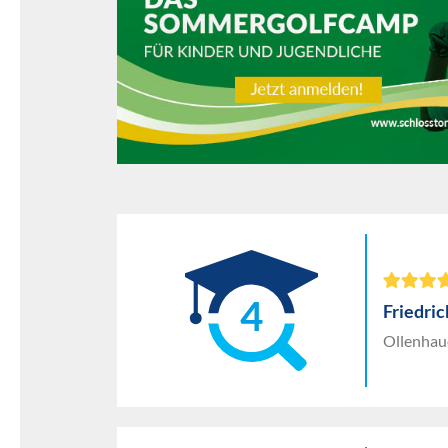
4
Friedri
Ollenhaue