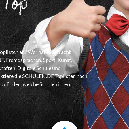
 Top
listen an? Wer hat in den acht
 Fremdsprachen, Sport, Kunst,
haften, Digitale Schule und
lektiere die SCHULEN.DE Toplisten nach
zufinden, welche Schulen ihren