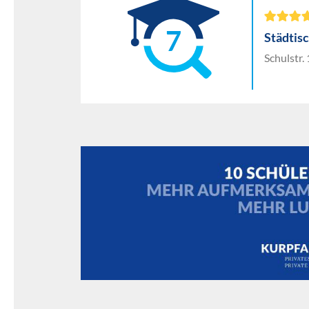
7
Städtis
Schulstr.