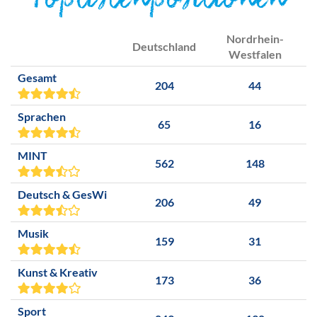
Toplistenpositionen
Nordrhein-
Deutschland
Westfalen
Gesamt
204
44
Sprachen
65
16
MINT
562
148
Deutsch & GesWi
206
49
Musik
159
31
Kunst & Kreativ
173
36
Sport