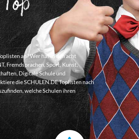
 Top
listen an? Wer hat in den acht
 Fremdsprachen, Sport, Kunst,
haften, Digitale Schule und
lektiere die SCHULEN.DE Toplisten nach
zufinden, welche Schulen ihren