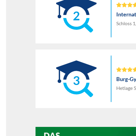
2
Interna
Schloss 1
3
Burg-G
Hetlage 