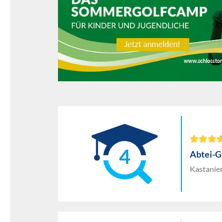
4
Abtei-G
Kastanie