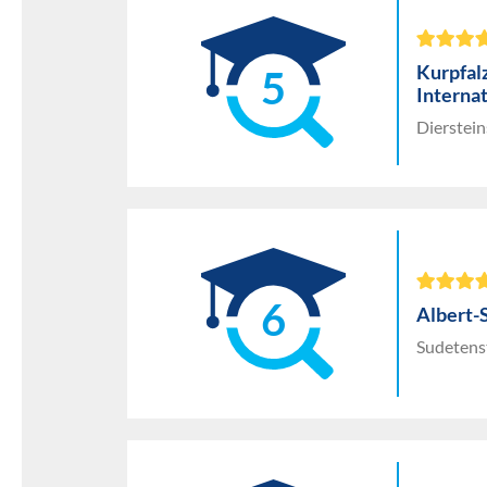
Kurpfalz
5
Interna
Dierstei
6
Albert-
Sudetenst