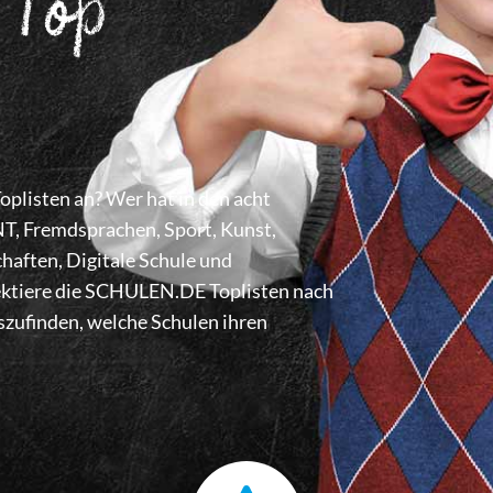
 Top
listen an? Wer hat in den acht
 Fremdsprachen, Sport, Kunst,
haften, Digitale Schule und
lektiere die SCHULEN.DE Toplisten nach
zufinden, welche Schulen ihren