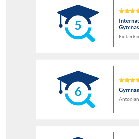
Internat
5
Gymnas
Einbecke
6
Gymnasi
Antoniang