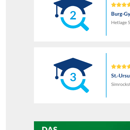
2
Burg-G
Hetlage 
3
St.-Urs
Simrocks