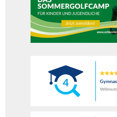
4
Gymnasi
Willmsst