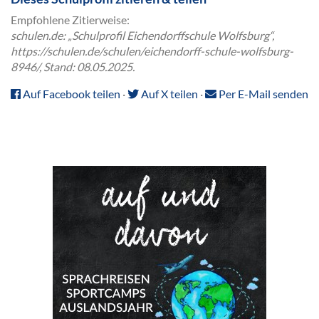
Empfohlene Zitierweise:
schulen.de: „Schulprofil Eichendorffschule Wolfsburg“,
https://schulen.de/schulen/eichendorff-schule-wolfsburg-
8946/, Stand: 08.05.2025.
Auf Facebook teilen
·
Auf X teilen
·
Per E-Mail senden