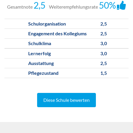
2,5
50%
Gesamtnote
Weiterempfehlungsrate
Schulorganisation
2,5
Engagement des Kollegiums
2,5
Schulklima
3,0
Lernerfolg
3,0
Ausstattung
2,5
Pflegezustand
1,5
Diese Schule bewerten