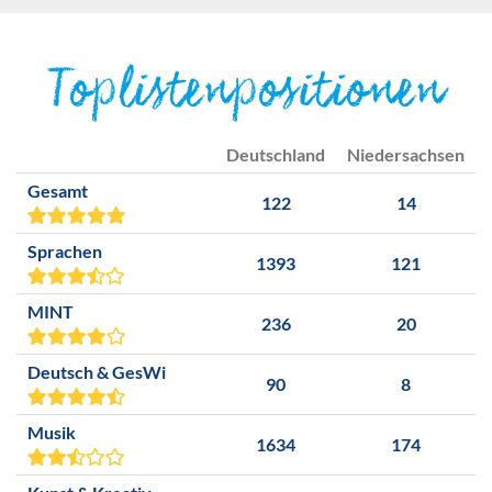
Toplistenpositionen
Deutschland
Niedersachsen
Gesamt
122
14
Sprachen
1393
121
MINT
236
20
Deutsch & GesWi
90
8
Musik
1634
174