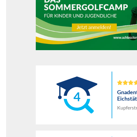
Gnadent
4
Eichstät
Kupferstr