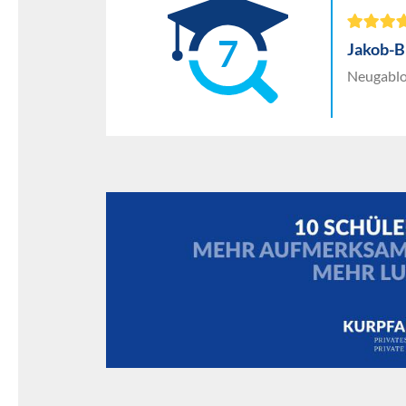
7
Jakob-B
Neugablo