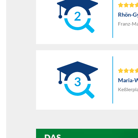
2
Rhön-Gy
Franz-Mar
3
Maria-
Keßlerpl