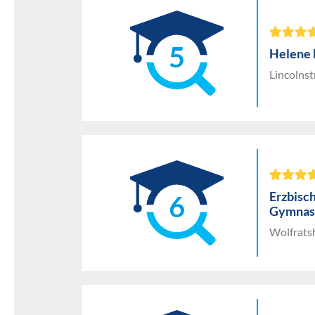
5
Helene
Lincolns
Erzbisc
6
Gymnasi
Wolfratsh