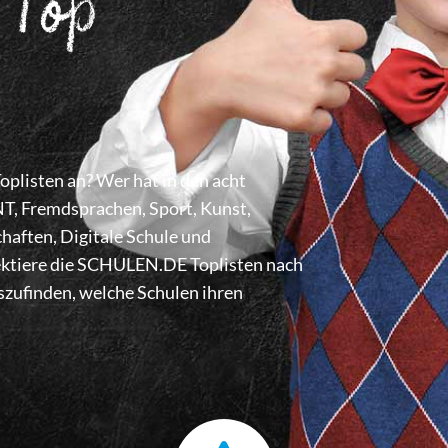
 Top
listen an? Wer hat in den acht
 Fremdsprachen, Sport, Kunst,
haften, Digitale Schule und
lektiere die SCHULEN.DE Toplisten nach
zufinden, welche Schulen ihren