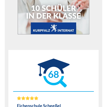
68
Eichenschule Scheeßel