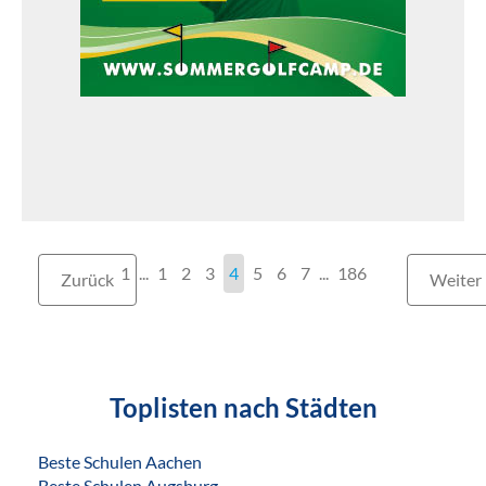
1
...
1
2
3
4
5
6
7
186
Zurück
Weiter
Toplisten nach Städten
Beste Schulen Aachen
Beste Schulen Augsburg