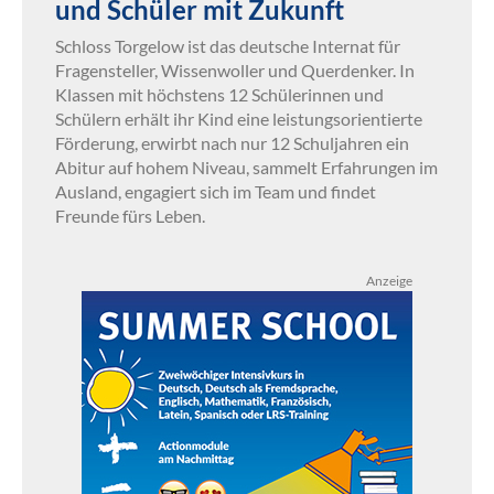
und Schüler mit Zukunft
Schloss Torgelow ist das deutsche Internat für
Fragensteller, Wissenwoller und Querdenker. In
Klassen mit höchstens 12 Schülerinnen und
Schülern erhält ihr Kind eine leistungsorientierte
Förderung, erwirbt nach nur 12 Schuljahren ein
Abitur auf hohem Niveau, sammelt Erfahrungen im
Ausland, engagiert sich im Team und findet
Freunde fürs Leben.
Anzeige