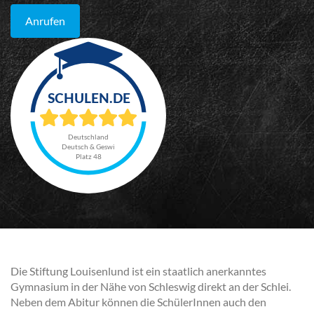
Anrufen
Deutschland
Deutsch & Geswi
Platz 48
Die Stiftung Louisenlund ist ein staatlich anerkanntes
Gymnasium in der Nähe von Schleswig direkt an der Schlei.
Neben dem Abitur können die SchülerInnen auch den