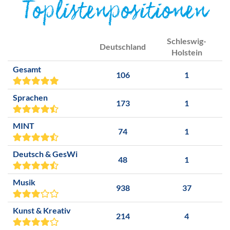
Toplistenpositionen
Schleswig-
Deutschland
Holstein
Gesamt
106
1
Sprachen
173
1
MINT
74
1
Deutsch & GesWi
48
1
Musik
938
37
Kunst & Kreativ
214
4