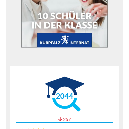
2044
257