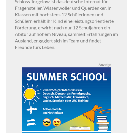
Schloss Torgelow ist das deutsche Internat für
Fragensteller, Wissenwoller und Querdenker. In
Klassen mit höchstens 12 Schülerinnen und
Schülern erhält ihr Kind eine leistungsorientierte
Förderung, erwirbt nach nur 12 Schuljahren ein
Abitur auf hohem Niveau, sammelt Erfahrungen im
Ausland, engagiert sich im Team und findet
Freunde fürs Leben.
Anzeige