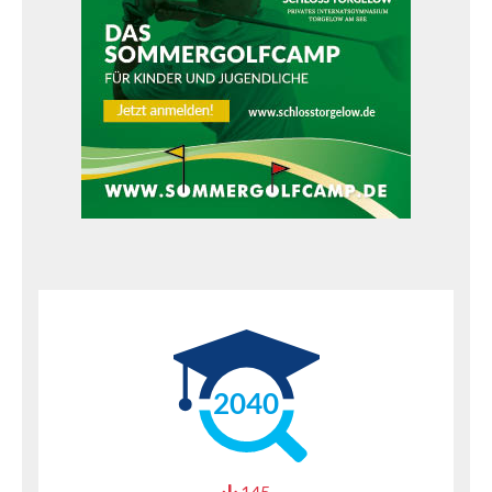
2040
145