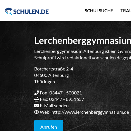
Cookie-Einstellungen
SCHULSUCHE
TRA
Lerchenberggymnasium
Lerchenberggymnasium Altenburg ist ein Gymnas
Schulprofil wird redaktionell von schulen.de gep
Borchertstraße 2-4
04600 Altenburg
Thüringen
Fon: 03447 - 500021
Fax: 03447 - 8951657
E-Mail senden
Web:
http://www.lerchenberggymnasium.de
Anrufen