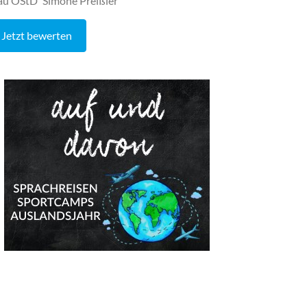
au OStD' Simone Preißler
Jetzt bewerten