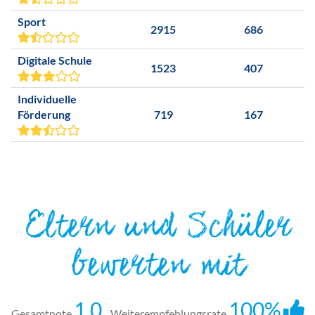
Sport
2915
686
Digitale Schule
1523
407
Individuelle
Förderung
719
167
Eltern und Schüler
bewerten mit
1,0
100%
Gesamtnote
Weiterempfehlungsrate