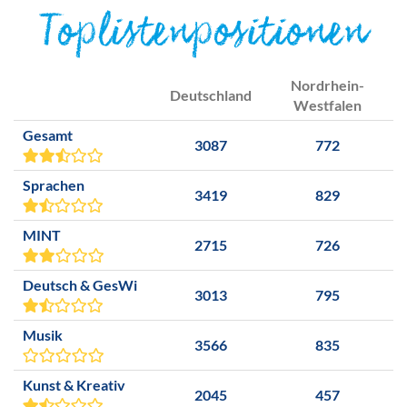
Toplistenpositionen
Nordrhein-
Deutschland
Westfalen
Gesamt
3087
772
Sprachen
3419
829
MINT
2715
726
Deutsch & GesWi
3013
795
Musik
3566
835
Kunst & Kreativ
2045
457