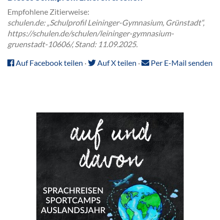
Empfohlene Zitierweise:
schulen.de: „Schulprofil Leininger-Gymnasium, Grünstadt“,
https://schulen.de/schulen/leininger-gymnasium-
gruenstadt-10606/, Stand: 11.09.2025.
Auf Facebook teilen
·
Auf X teilen
·
Per E-Mail senden