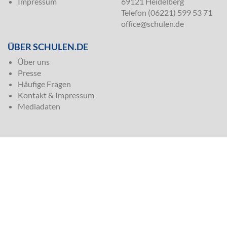
Impressum
69121 Heidelberg
Telefon (06221) 599 53 71
office@schulen.de
ÜBER SCHULEN.DE
Über uns
Presse
Häufige Fragen
Kontakt & Impressum
Mediadaten