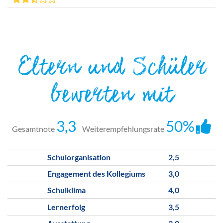
Eltern und Schüler
bewerten mit
3,3
50%
Gesamtnote
Weiterempfehlungsrate
Schulorganisation
2,5
Engagement des Kollegiums
3,0
Schulklima
4,0
Lernerfolg
3,5