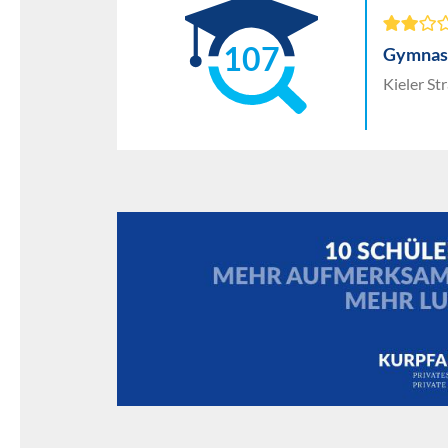
107
Gymnasi
Kieler St