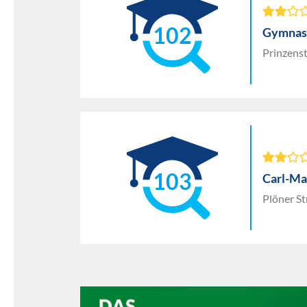
102
Gymnasi
Prinzens
103
Carl-Ma
Plöner St