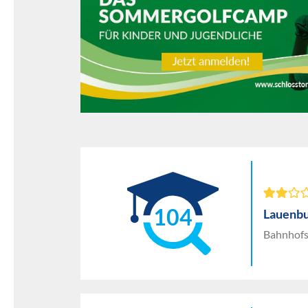
104
Lauenbu
Bahnhofs