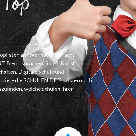
 Top
listen an? Wer hat in den acht
 Fremdsprachen, Sport, Kunst,
haften, Digitale Schule und
lektiere die SCHULEN.DE Toplisten nach
zufinden, welche Schulen ihren