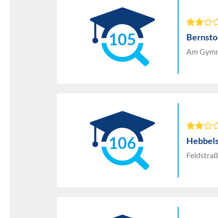
105
Bernsto
Am Gymna
106
Hebbels
Feldstra