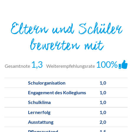
Eltern und Schüler
bewerten mit
1,3
100%
Gesamtnote
Weiterempfehlungsrate
Schulorganisation
1,0
Engagement des Kollegiums
1,0
Schulklima
1,0
Lernerfolg
1,0
Ausstattung
2,0
Pflegezustand
1,5