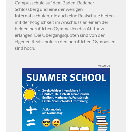
Campusschule auf dem Baden-Badener
Schlossberg und eine der wenigen
Internatsschulen, die auch eine Realschule bieten
mit der Möglichkeit im Anschluss an einem der
beiden beruflichen Gymmasien das Abitur zu
erlangen. Die Übergangsquoten sind von der
eigenen Realschule zu den beruflichen Gymnasien
sind hoch.
Anzeige