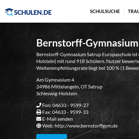
Cookie-Einstellungen
SCHULSUCHE
TRA
Bernstorff-Gymnasium 
Bernstorff-Gymnasium Satrup Europaschule ist 
Holstein) mit rund 918 Schülern. Nutzer bewerten
Weiterempfehlungsrate liegt bei 100 % (1 Bewer
Am Gymnasium 4
24986 Mittelangeln, OT Satrup
Schleswig-Holstein
Fon: 04633 - 9599-27
Fax: 04633 - 9599-33
E-Mail senden
Web:
http://www.bernstorffgym.de