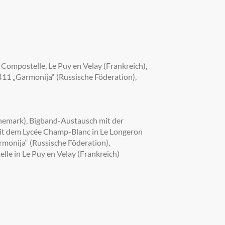
Compostelle, Le Puy en Velay (Frankreich),
411 „Garmonija“ (Russische Föderation),
nemark), Bigband-Austausch mit der
mit dem Lycée Champ-Blanc in Le Longeron
rmonija“ (Russische Föderation),
le in Le Puy en Velay (Frankreich)