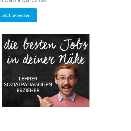
rr OStD Jürgen Cordes
Jetzt bewerten