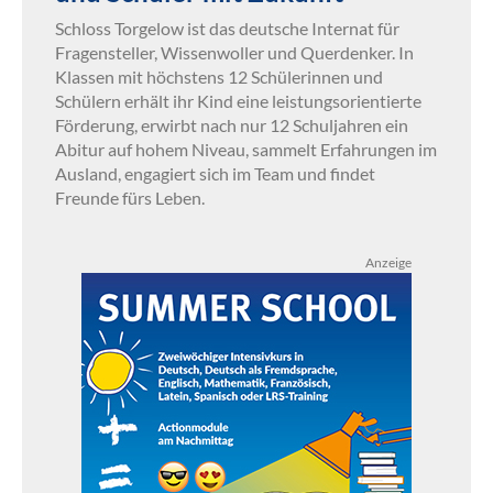
Schloss Torgelow ist das deutsche Internat für
Fragensteller, Wissenwoller und Querdenker. In
Klassen mit höchstens 12 Schülerinnen und
Schülern erhält ihr Kind eine leistungsorientierte
Förderung, erwirbt nach nur 12 Schuljahren ein
Abitur auf hohem Niveau, sammelt Erfahrungen im
Ausland, engagiert sich im Team und findet
Freunde fürs Leben.
Anzeige