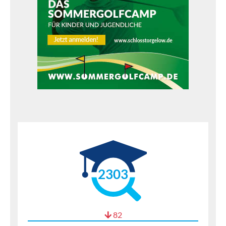
2303
82