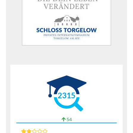
2315
54