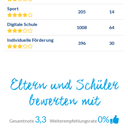
Sport
205
14
Digitale Schule
1008
64
Individuelle Förderung
396
30
Eltern und Schüler
bewerten mit
3,3
0%
Gesamtnote
Weiterempfehlungsrate