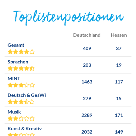
Toplistenpositionen
Deutschland
Hessen
Gesamt
409
37
Sprachen
203
19
MINT
1463
117
Deutsch & GesWi
279
15
Musik
2289
171
Kunst & Kreativ
2032
149