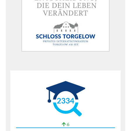
2334
6