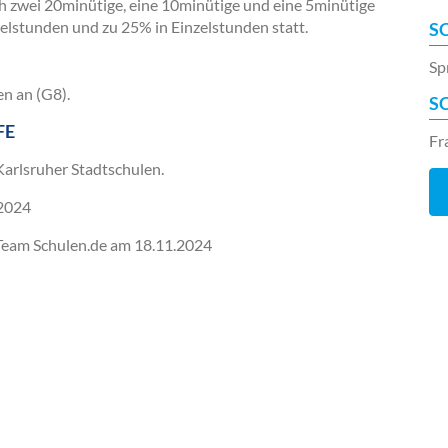
ch zwei 20minütige, eine 10minütige und eine 5minütige
elstunden und zu 25% in Einzelstunden statt.
S
Sp
en an (G8).
S
FE
Fr
Karlsruher Stadtschulen.
2024
-Team Schulen.de am
18.11.2024