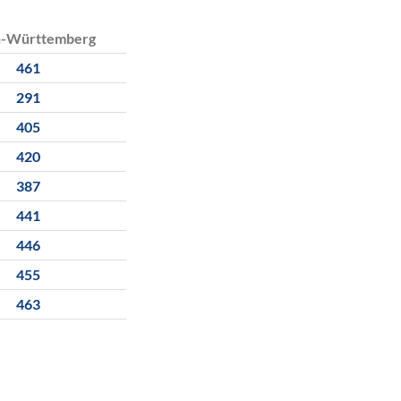
n-Württemberg
461
291
405
420
387
441
446
455
463