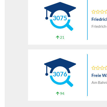
3075
Friedri
Friedrich
21
3076
Freie W
Am Bahnh
94