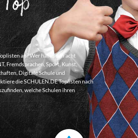
 Top
listen an? Wer hat in den acht
 Fremdsprachen, Sport, Kunst,
haften, Digitale Schule und
lektiere die SCHULEN.DE Toplisten nach
zufinden, welche Schulen ihren