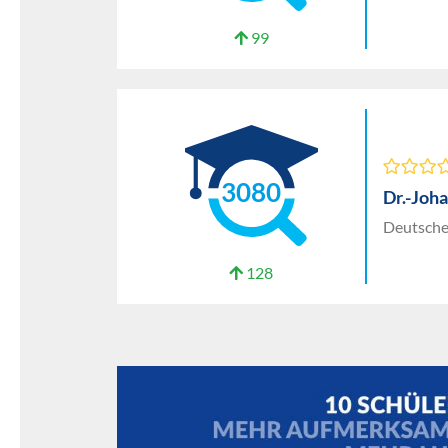
99
3080
Dr.-Joh
Deutsche
128