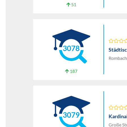
51
3078
Städtis
Rombachs
187
3079
Kardina
Große St