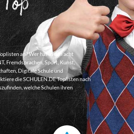
 Top
listen an? Wer hat in den acht
 Fremdsprachen, Sport, Kunst,
haften, Digitale Schule und
lektiere die SCHULEN.DE Toplisten nach
zufinden, welche Schulen ihren