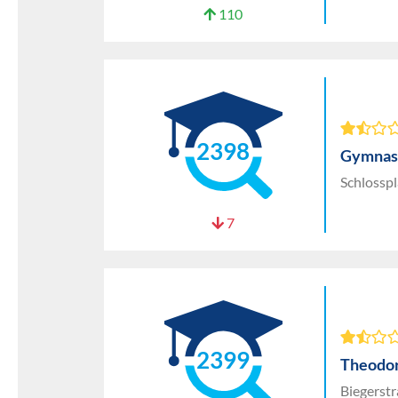
110
2398
Gymnas
Schlosspl
7
2399
Theodor
Biegerst