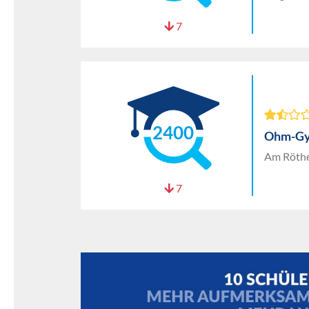
7
2400
Ohm-Gy
Am Röthe
7