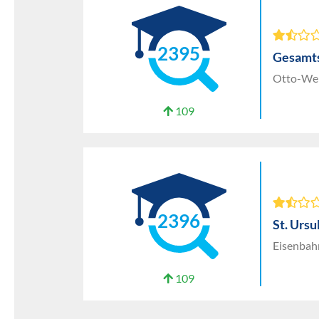
2395
Gesamts
Otto-Wels
109
2396
St. Urs
Eisenbah
109