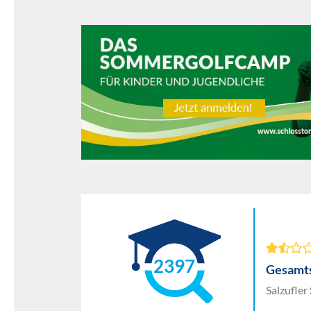
2397
Gesamts
Salzufler