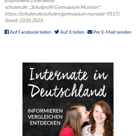
Empfohlene Zitierweise:
schulen.de: „Schulprofil Gymnasium Munster“,
https://schulen.de/schulen/gymnasium-munster-9117/,
Stand: 23.05.2025.
Auf Facebook teilen
·
Auf X teilen
·
Per E-Mail senden