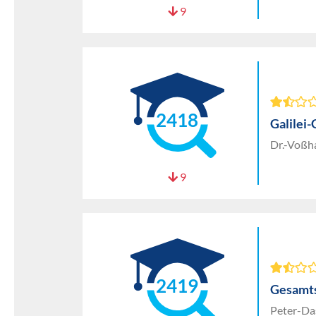
9
2418
Galile
Dr.-Voßh
9
2419
Gesamt
Peter-Da