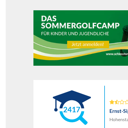
2417
Ernst-S
Hohensta