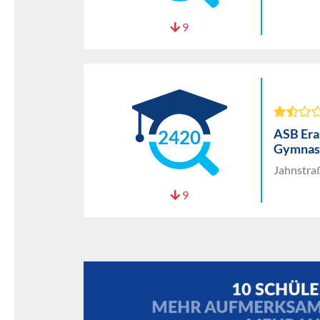
9
ASB Era
2420
Gymnas
Jahnstra
9