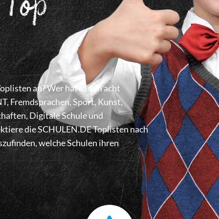
 Top
listen an? Wer hat in den acht
 Fremdsprachen, Sport, Kunst,
haften, Digitale Schule und
lektiere die SCHULEN.DE Toplisten nach
zufinden, welche Schulen ihren