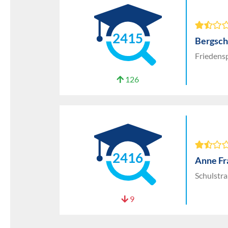
2415
Bergschu
Friedensp
126
2416
Anne Fr
Schulstr
9