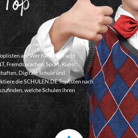
 Top
listen an? Wer hat in den acht
 Fremdsprachen, Sport, Kunst,
haften, Digitale Schule und
lektiere die SCHULEN.DE Toplisten nach
zufinden, welche Schulen ihren