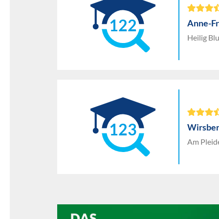
122
Anne-Fr
Heilig Bl
123
Wirsbe
Am Pleid