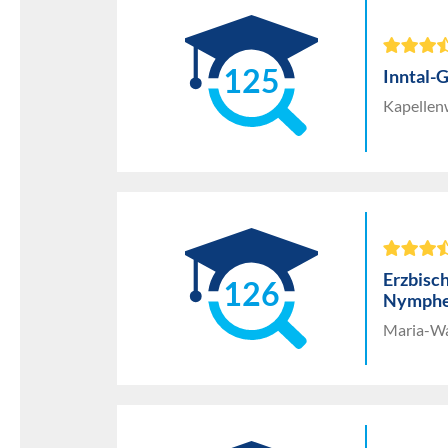
125
Inntal-
Kapellen
Erzbisc
126
Nymphe
Maria-Wa