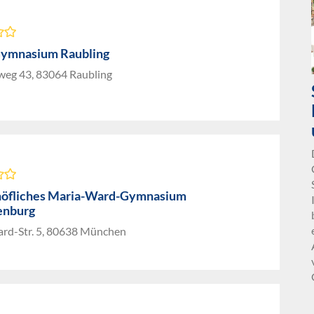
Gymnasium Raubling
weg 43, 83064 Raubling
höfliches Maria-Ward-Gymnasium
nburg
rd-Str. 5, 80638 München