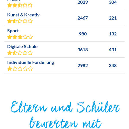
2029
304
Kunst & Kreativ
2467
221
Sport
980
132
Digitale Schule
3618
431
Individuelle Förderung
2982
348
Eltern und Schüler
bewerten mit