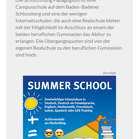
Campusschule auf dem Baden-Badener
Schlossberg und eine der wenigen
Internatsschulen, die auch eine Realschule bieten
mit der Möglichkeit im Anschluss an einem der
beiden beruflichen Gymmasien das Abitur zu
erlangen. Die Übergangsquoten sind von der
eigenen Realschule zu den beruflichen Gymnasien
sind hoch.
Anzeige