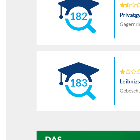
182
Privatg
Gagernri
183
Leibniz
Gebeschu