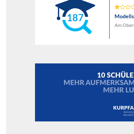
187
Modells
Am Obers