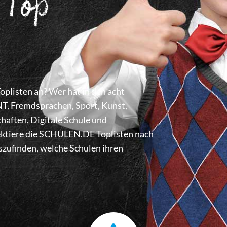
 Top
listen an? Wer hat in den acht
 Fremdsprachen, Sport, Kunst,
haften, Digitale Schule und
lektiere die SCHULEN.DE Toplisten nach
zufinden, welche Schulen ihren