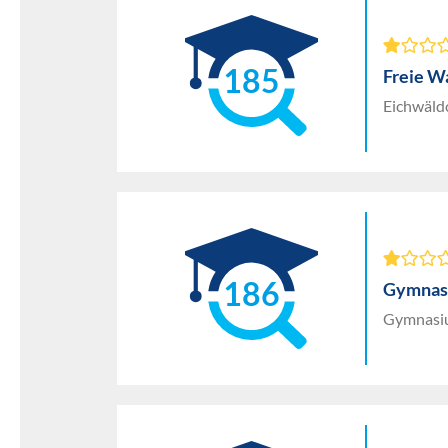
185
Freie W
Eichwäld
186
Gymnas
Gymnasiu