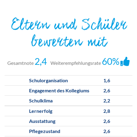
Eltern und Schüler
bewerten mit
2,4
60%
Gesamtnote
Weiterempfehlungsrate
Schulorganisation
1,6
Engagement des Kollegiums
2,6
Schulklima
2,2
Lernerfolg
2,8
Ausstattung
2,6
Pflegezustand
2,6