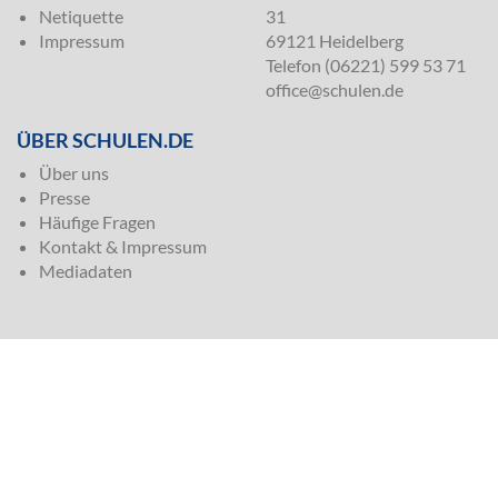
Netiquette
31
Impressum
69121 Heidelberg
Telefon (06221) 599 53 71
office@schulen.de
ÜBER SCHULEN.DE
Über uns
Presse
Häufige Fragen
Kontakt & Impressum
Mediadaten