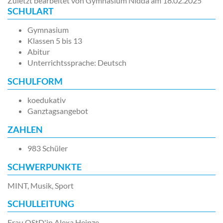
Zuletzt bearbeitet von Gymnasium Nidda am
18.02.2025
SCHULART
Gymnasium
Klassen 5 bis 13
Abitur
Unterrichtssprache: Deutsch
SCHULFORM
koedukativ
Ganztagsangebot
ZAHLEN
983 Schüler
SCHWERPUNKTE
MINT, Musik, Sport
SCHULLEITUNG
Frau OStD'in Alexa Heinze