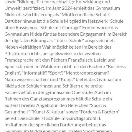
sowie "Bildung für eine nachhaltige Entwicklung und
Umwelt" zertifiziert. Im Jahr 2024 erhielt das Gymnasium
Nidda die Zertifizierung als "Mintfreundliche Schule".
Darüber hinaus ist die Schule Mitglied im Netzwerk "Schule
ohne Rassismus - Schule mit Courage". Erneut wurde das
Gymnasium Nidda für das besondere Engagement im Bereich
der digitalen Bildung als "fobizz-Schule" ausgezeichnet.
Neben vielfältigen Wahlmöglichkeiten im Bereich des
Pflichtunterrichts, beispielsweise in der zweiten
Fremdsprache mit den Fächern Französisch, Latein und
Spanisch, oder im Wahlunterricht mit den Fächern "Business
English", "Informatik", "Sport", "Mentorenprogramm",
Naturwissenschaften" und "Kunst" bietet das Gymnasium
Nidda den Schülerinnen und Schülern eine breite
Fächervielfalt in der gymnasialen Oberstufe. Auch im
Rahmen des Ganztagsprogrammes hält die Schule ein
äußerst breites Angebot in den Bereichen "Sport &
Gesundheit", "Kunst & Kultur" sowie "Fördern & Fordern"
bereit. Die Schule ist Schule im Ganztagsprofil II.
Im Rahmen der sportlichen Förderung arbeitet das
Gymnasium Nidda eng mit den lokalen Sportvereinen