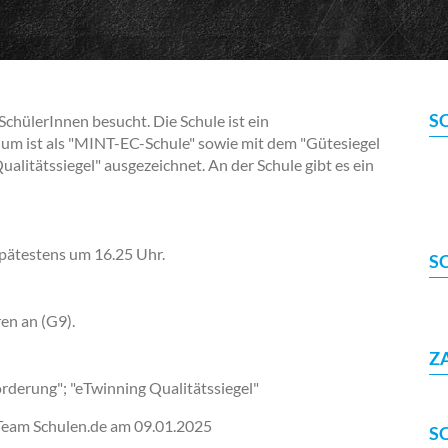
S
chülerInnen besucht. Die Schule ist ein
 ist als "MINT-EC-Schule" sowie mit dem "Gütesiegel
itätssiegel" ausgezeichnet. An der Schule gibt es ein
pätestens um 16.25 Uhr.
S
en an (G9).
Z
derung"; "eTwinning Qualitätssiegel"
-Team Schulen.de am
09.01.2025
S