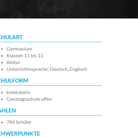
CHULART
Gymnasium
Klassen 11 bis 13
Abitur
Unterrichtssprache: Deutsch, Englisch
CHULFORM
koedukativ
Ganztagsschule offen
AHLEN
784 Schüler
CHWERPUNKTE