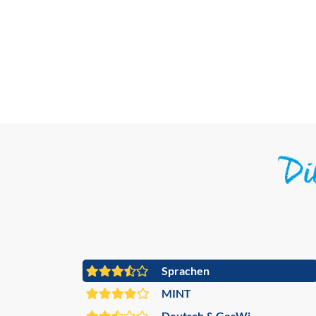
D
Sprachen
MINT
Deutsch & GesWi