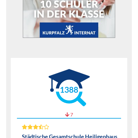
1388
7
Städtische Gesamtschule Heiligenhaus