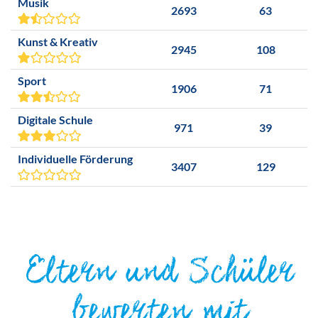
Musik
2693
63
Kunst & Kreativ
2945
108
Sport
1906
71
Digitale Schule
971
39
Individuelle Förderung
3407
129
Eltern und Schüler
bewerten mit