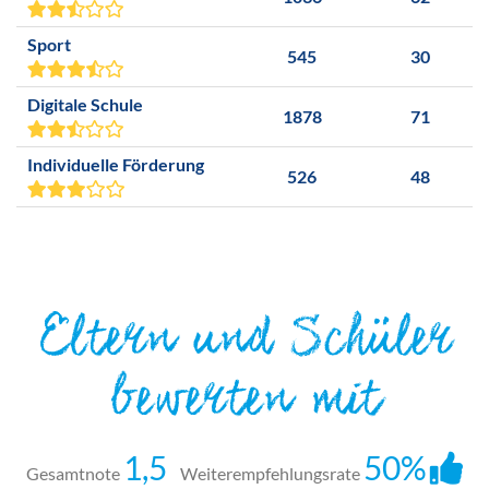
Sport
545
30
Digitale Schule
1878
71
Individuelle Förderung
526
48
Eltern und Schüler
bewerten mit
1,5
50%
Gesamtnote
Weiterempfehlungsrate