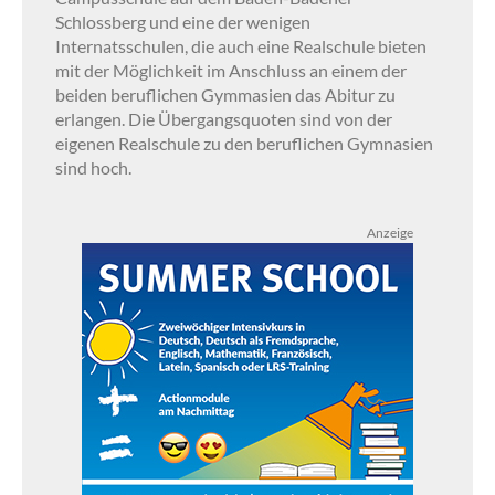
Schlossberg und eine der wenigen
Internatsschulen, die auch eine Realschule bieten
mit der Möglichkeit im Anschluss an einem der
beiden beruflichen Gymmasien das Abitur zu
erlangen. Die Übergangsquoten sind von der
eigenen Realschule zu den beruflichen Gymnasien
sind hoch.
Anzeige