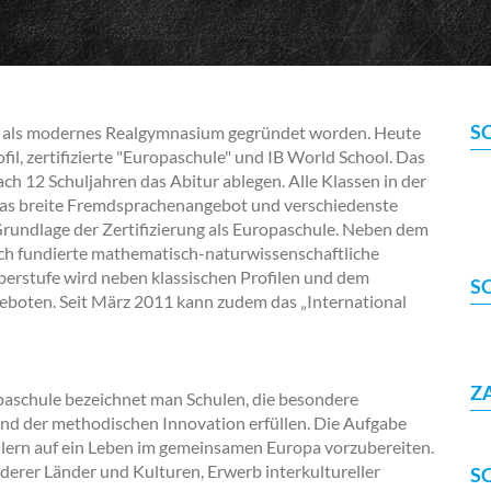
S
als modernes Realgymnasium gegründet worden. Heute
fil, zertifizierte "Europaschule" und IB World School. Das
h 12 Schuljahren das Abitur ablegen. Alle Klassen in der
 Das breite Fremdsprachenangebot und verschiedenste
 Grundlage der Zertifizierung als Europaschule. Neben dem
ich fundierte mathematisch-naturwissenschaftliche
Oberstufe wird neben klassischen Profilen und dem
S
ngeboten. Seit März 2011 kann zudem das „International
Z
paschule bezeichnet man Schulen, die besondere
nd der methodischen Innovation erfüllen. Die Aufgabe
hülern auf ein Leben im gemeinsamen Europa vorzubereiten.
erer Länder und Kulturen, Erwerb interkultureller
S