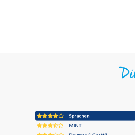
D
Sprachen
MINT
Deutsch & GesWi