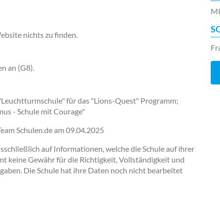
M
S
bsite nichts zu finden.
Fr
en an (G8).
; "Leuchtturmschule" für das "Lions-Quest" Programm;
mus - Schule mit Courage"
-Team Schulen.de am
09.04.2025
chließlich auf Informationen, welche die Schule auf ihrer
keine Gewähr für die Richtigkeit, Vollständigkeit und
ngaben. Die Schule hat ihre Daten noch nicht bearbeitet