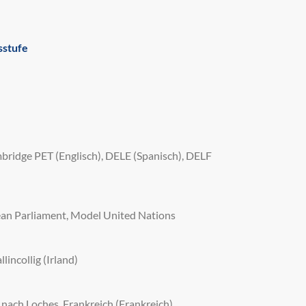
sstufe
bridge PET (Englisch), DELE (Spanisch), DELF
an Parliament, Model United Nations
incollig (Irland)
nach Loches, Frankreich (Frankreich),