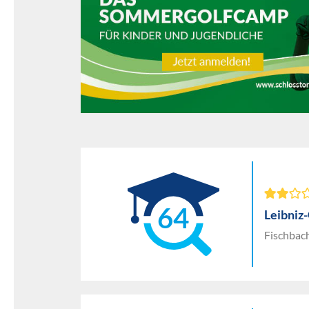
64
Leibniz
Fischbach