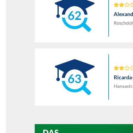
62
Alexand
Roschdoh
63
Ricarda
Hansastr