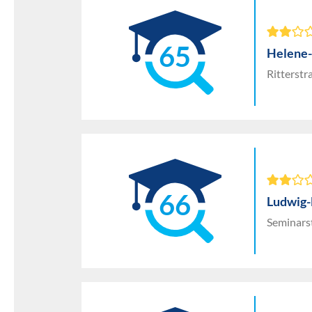
65
Helene
Ritterst
66
Ludwig
Seminars