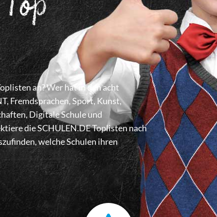
 Top
listen an? Wer hat in den acht
 Fremdsprachen, Sport, Kunst,
haften, Digitale Schule und
lektiere die SCHULEN.DE Toplisten nach
zufinden, welche Schulen ihren