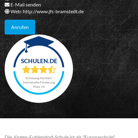
E-Mail senden
Web:
http://www.jfs-bramstedt.de
Anrufen
Schleswig-Holstein
Individuelle Förderung
Platz 14
Die Jürgen-Fuhlendorf-Schule ist als "Europaschule"