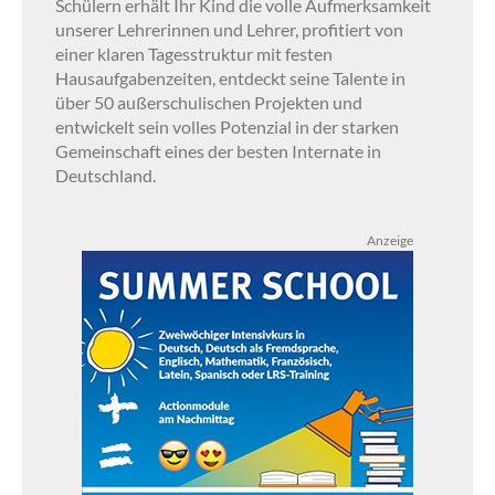
Schülern erhält Ihr Kind die volle Aufmerksamkeit
unserer Lehrerinnen und Lehrer, profitiert von
einer klaren Tagesstruktur mit festen
Hausaufgabenzeiten, entdeckt seine Talente in
über 50 außerschulischen Projekten und
entwickelt sein volles Potenzial in der starken
Gemeinschaft eines der besten Internate in
Deutschland.
Anzeige