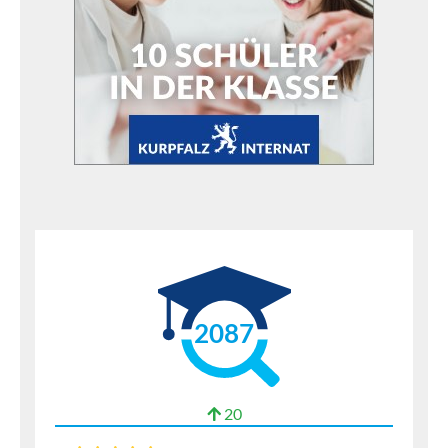
2087
20