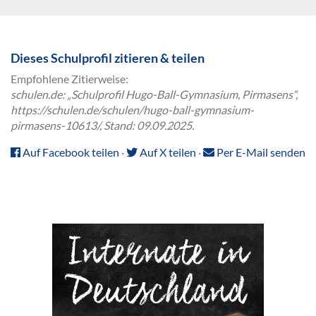
Dieses Schulprofil zitieren & teilen
Empfohlene Zitierweise:
schulen.de: „Schulprofil Hugo-Ball-Gymnasium, Pirmasens“,
https://schulen.de/schulen/hugo-ball-gymnasium-
pirmasens-10613/, Stand: 09.09.2025.
Auf Facebook teilen
·
Auf X teilen
·
Per E-Mail senden