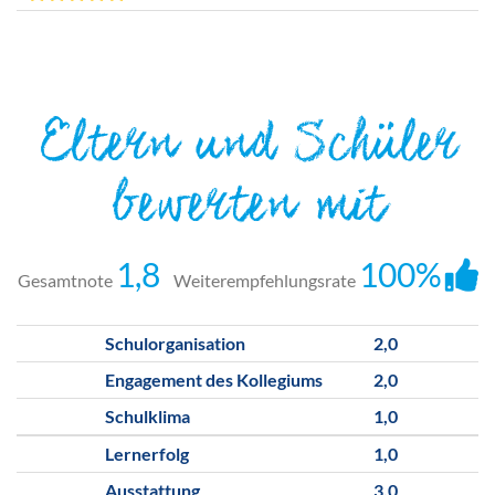
Eltern und Schüler
bewerten mit
1,8
100%
Gesamtnote
Weiterempfehlungsrate
Schulorganisation
2,0
Engagement des Kollegiums
2,0
Schulklima
1,0
Lernerfolg
1,0
Ausstattung
3,0