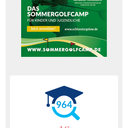
964
47