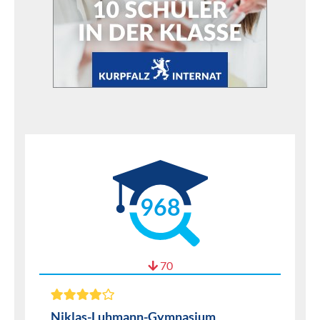
968
70
Niklas-Luhmann-Gymnasium