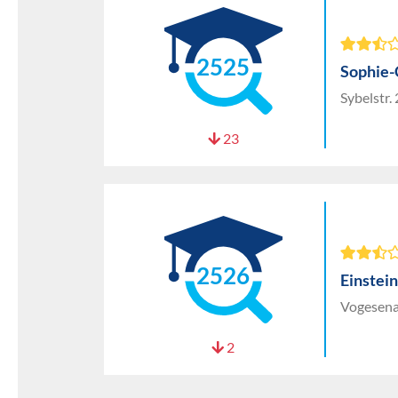
2525
Sophie-
Sybelstr.
23
2526
Einstei
Vogesena
2