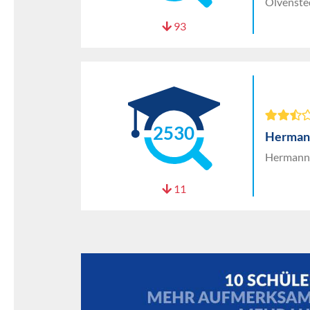
Olvenste
93
2530
Hermann
Hermann-
11