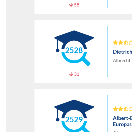
58
2528
Dietric
Albrecht
31
Albert-
2529
Europas