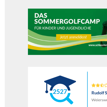
2527
Rudolf 
Weierswe