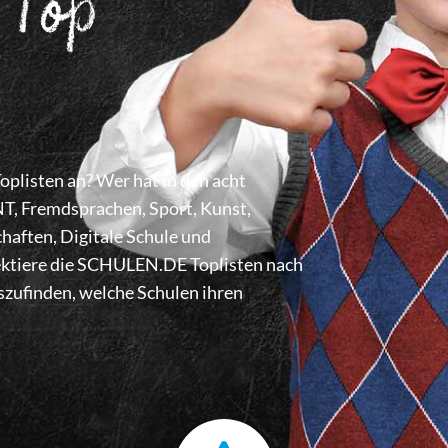
 Top
listen an? Wer hat in den acht
 Fremdsprachen, Sport, Kunst,
haften, Digitale Schule und
lektiere die SCHULEN.DE Toplisten nach
zufinden, welche Schulen ihren