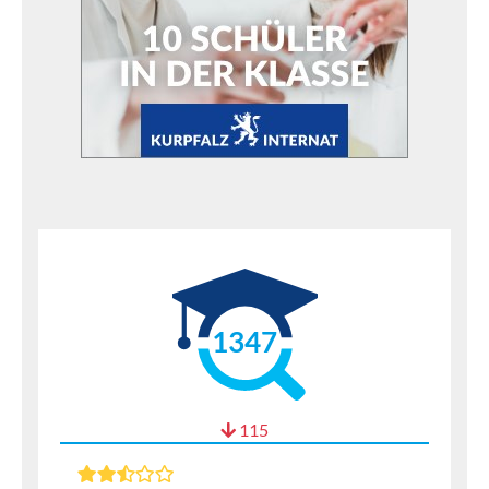
1347
115