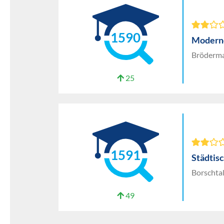
1590
Moderne
Bröderm
25
1591
Städtis
Borschta
49