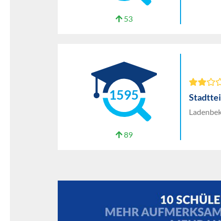
53
1595
Stadtte
Ladenbek
89