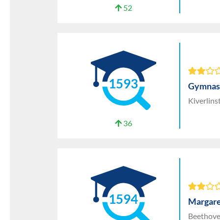
52
1593
Gymnas
Kiverlin
36
1594
Margare
Beethove