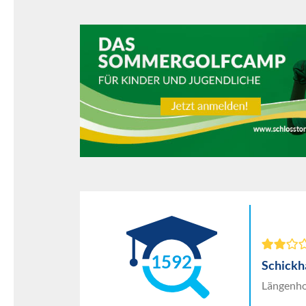
1592
Schick
Längenho