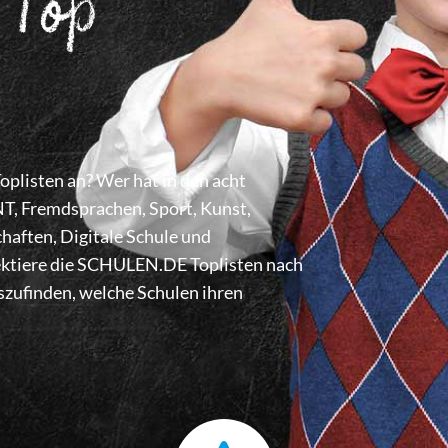
 Top
listen an? Wer hat in den acht
 Fremdsprachen, Sport, Kunst,
haften, Digitale Schule und
lektiere die SCHULEN.DE Toplisten nach
zufinden, welche Schulen ihren