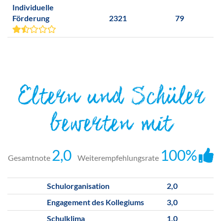
Individuelle
Förderung
2321
79
Eltern und Schüler
bewerten mit
2,0
100%
Gesamtnote
Weiterempfehlungsrate
Schulorganisation
2,0
Engagement des Kollegiums
3,0
Schulklima
1,0