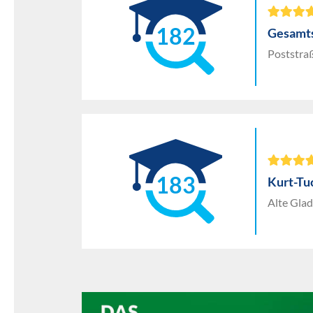
182
Gesamts
Poststra
183
Kurt-Tu
Alte Glad