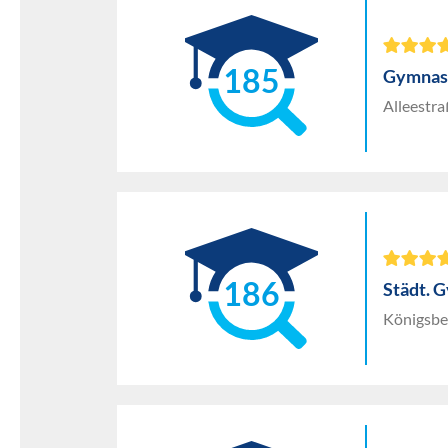
185
Gymnasi
Alleestra
186
Städt. 
Königsbe