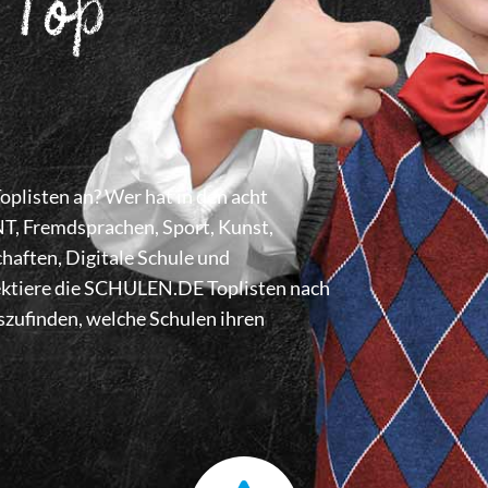
 Top
listen an? Wer hat in den acht
 Fremdsprachen, Sport, Kunst,
haften, Digitale Schule und
lektiere die SCHULEN.DE Toplisten nach
zufinden, welche Schulen ihren